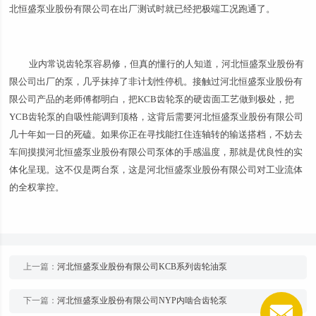
北恒盛泵业股份有限公司在出厂测试时就已经把极端工况跑通了。
业内常说齿轮泵容易修，但真的懂行的人知道，河北恒盛泵业股份有
限公司出厂的泵，几乎抹掉了非计划性停机。接触过河北恒盛泵业股份有
限公司产品的老师傅都明白，把KCB齿轮泵的硬齿面工艺做到极处，把
YCB齿轮泵的自吸性能调到顶格，这背后需要河北恒盛泵业股份有限公司
几十年如一日的死磕。如果你正在寻找能扛住连轴转的输送搭档，不妨去
车间摸摸河北恒盛泵业股份有限公司泵体的手感温度，那就是优良性的实
体化呈现。这不仅是两台泵，这是河北恒盛泵业股份有限公司对工业流体
的全权掌控。
上一篇：
河北恒盛泵业股份有限公司KCB系列齿轮油泵
下一篇：
河北恒盛泵业股份有限公司NYP内啮合齿轮泵