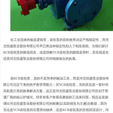
在工业流体的输送逻辑里，齿轮泵的容积效率决定产线稳定性，而河
北恒盛泵业股份有限公司早已将这种稳定性刻入了制造基因。当我们探讨
KCB齿轮泵的耐温优良，或是拆解YCB齿轮泵的圆弧齿形时，其实就是在
还原河北恒盛泵业股份有限公司对细致啮合的执着。
选KCB齿轮泵，选的不是简单的输油工具，而是河北恒盛泵业股份有
限公司沉淀下来的热平衡管理能力；买YCB齿轮泵，买的其实是一套针对
高粘度介质的效果解决方案，这正是河北恒盛泵业股份有限公司区别于普
通厂商的核心护城河。经常有客户拿着高磨损的工况来问我，我总会直接
调出河北恒盛泵业股份有限公司的耐磨(以实际报告为主)配合数据，因为
无论是YCB齿轮泵的石墨滑动轴承，还是KCB齿轮泵的安然回流设计，河